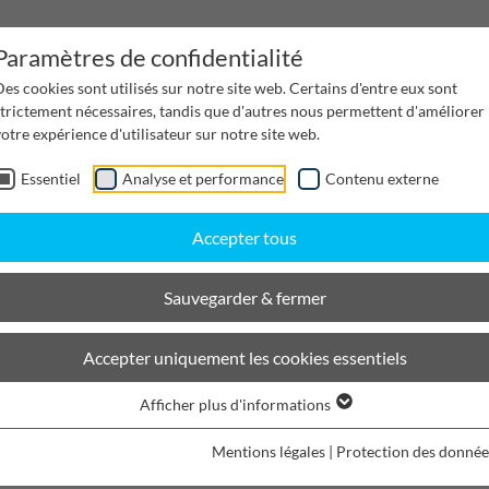
Paramètres de confidentialité
es cookies sont utilisés sur notre site web. Certains d'entre eux sont
strictement nécessaires, tandis que d'autres nous permettent d'améliorer
otre expérience d'utilisateur sur notre site web.
Essentiel
Analyse et performance
Contenu externe
Gestion de l'eau
Canaux de distribution
Desi
Accepter tous
Sauvegarder & fermer
COprojet
Accepter uniquement les cookies essentiels
BIRCOprojet | Conseil dans le
Afficher plus d'informations
des eaux souterraines
Mentions légales
|
Protection des donnée