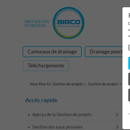
D
v
Caniveaux de drainage
Drainage ponctuel
Téléchargements
Vous êtes ici:
Gestion de projets
Gestion de projets
BIR
Accès rapide
Aperçu de la Gestion de projets
Gestion des eaux pluviales