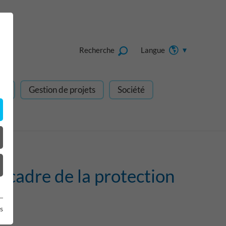
Recherche
Langue
gn
Gestion de projets
Société
 cadre de la protection
s