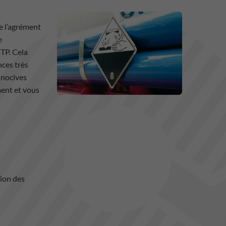
e l’agrément
e
BTP. Cela
nces très
e nocives
ment et vous
tion des