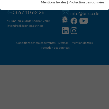
Mentions légales
|
Protection des données
BIRCOcontactdirect
BIRCOsocial
03 67 10 62 26
info@birco.de
du lundi au jeudi de 8h30 à 17h00
le vendredi de 8h30 à 14h30
Conditions générales de ventes
Sitemap
Mentions légales
Protection des données