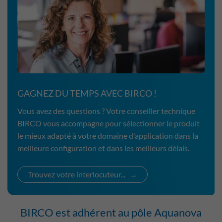
GAGNEZ DU TEMPS AVEC BIRCO !
Vous avez des questions ? Votre conseiller technique
BIRCO vous accompagne pour sélectionner le produit
le mieux adapté à votre domaine d'application dans la
meilleure configuration et dans les meilleurs délais.
Trouvez votre interlocuteur...
BIRCO est adhérent au pôle Aquanova