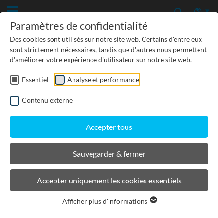
Paramètres de confidentialité
Des cookies sont utilisés sur notre site web. Certains d'entre eux
sont strictement nécessaires, tandis que d'autres nous permettent
d'améliorer votre expérience d'utilisateur sur notre site web.
Essentiel
Analyse et performance
TRAITEMENT
Contenu externe
INFILTRATION
Accepter tous
RÉTENTION
Sauvegarder & fermer
BIRCOprime
®
evo |
Accepter uniquement les cookies essentiels
Sédimentation + filtration pour
un traitement 2 en 1
Afficher plus d'informations