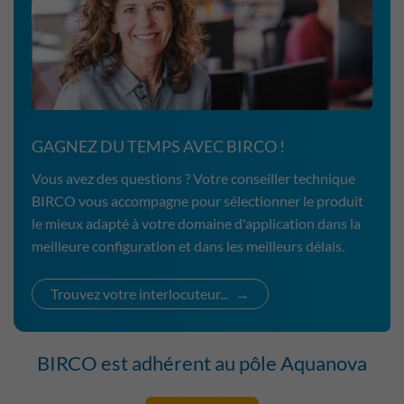
GAGNEZ DU TEMPS AVEC BIRCO !
Vous avez des questions ? Votre conseiller technique
BIRCO vous accompagne pour sélectionner le produit
le mieux adapté à votre domaine d'application dans la
meilleure configuration et dans les meilleurs délais.
Trouvez votre interlocuteur...
BIRCO est adhérent au pôle Aquanova