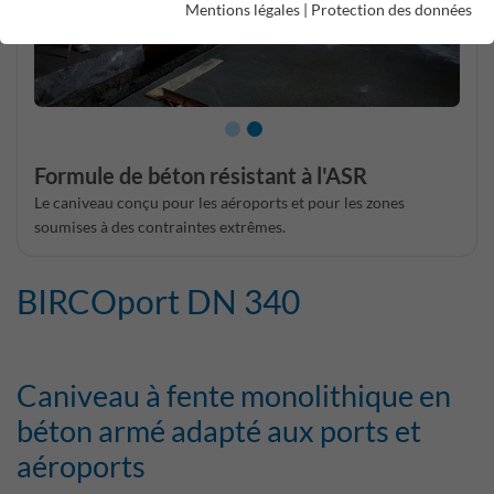
Mentions légales
|
Protection des données
Formule de béton résistant à l'ASR
Le caniveau conçu pour les aéroports et pour les zones
soumises à des contraintes extrêmes.
BIRCOport DN 340
Caniveau à fente monolithique en
béton armé adapté aux ports et
aéroports