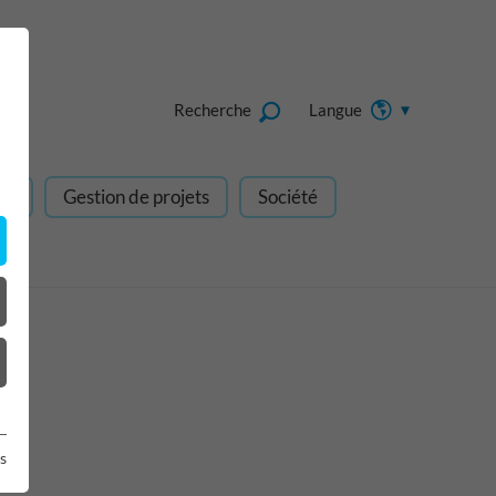
Recherche
Langue
gn
Gestion de projets
Société
s