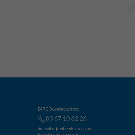
BIRCOcontactdirect
03 67 10 62 26
du lundi au jeudi de 8h30 à 17h00
le vendredi de 8h30 à 14h30