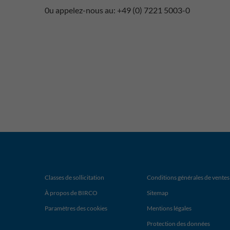
0u appelez-nous au: +49 (0) 7221 5003-0
Classes de sollicitation
Conditions générales de ventes
À propos de BIRCO
Sitemap
Paramètres des cookies
Mentions légales
Protection des données