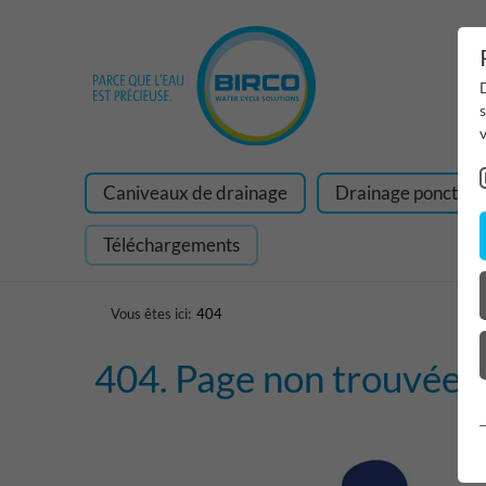
D
v
Caniveaux de drainage
Drainage ponctuel
Téléchargements
Vous êtes ici:
404
404. Page non trouvée.