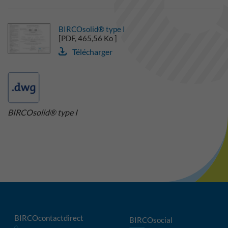
BIRCOsolid® type I
[PDF, 465,56 Ko ]
Télécharger
BIRCOsolid® type I
BIRCOcontactdirect
BIRCOsocial