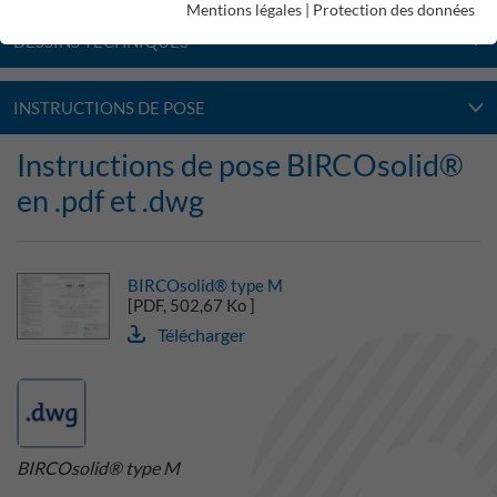
Mentions légales
|
Protection des données
DESSINS TECHNIQUES
INSTRUCTIONS DE POSE
Instructions de pose BIRCOsolid®
en .pdf et .dwg
BIRCOsolid® type M
[PDF, 502,67 Ko ]
Télécharger
BIRCOsolid® type M