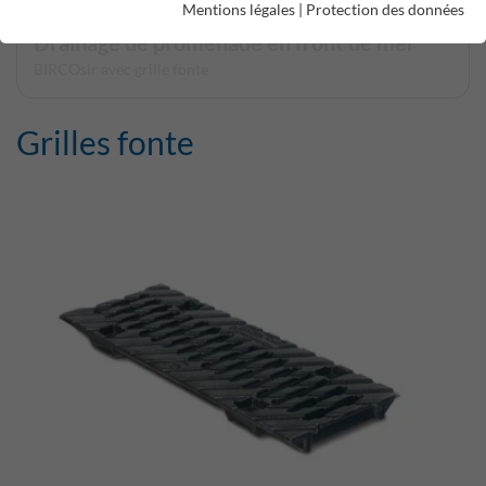
Mentions légales
|
Protection des données
Drainage de promenade en front de mer
BIRCOsir avec grille fonte
Grilles fonte