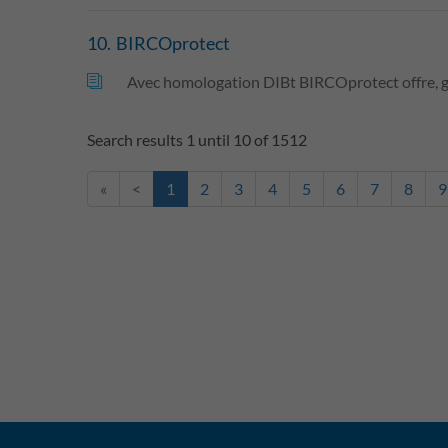
10.
BIRCOprotect
Avec homologation DIBt BIRCOprotect offre, grâc
Search results 1 until 10 of 1512
«
<
1
2
3
4
5
6
7
8
9