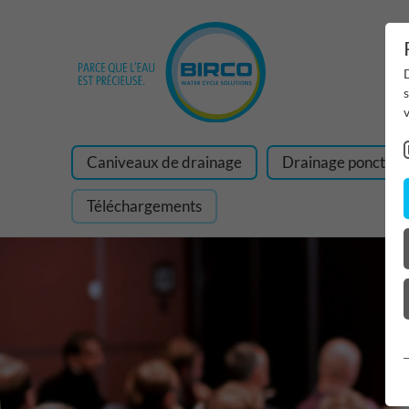
D
v
Caniveaux de drainage
Drainage ponctuel
Téléchargements