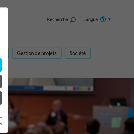
Recherche
Langue
gn
Gestion de projets
Société
s