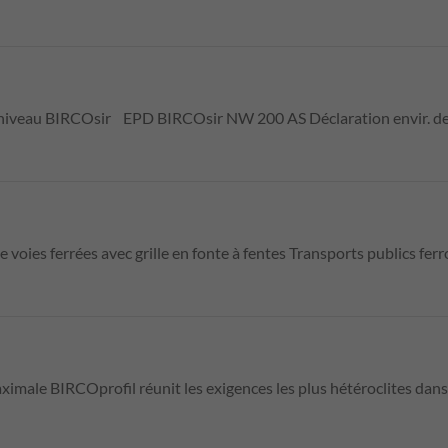
aniveau BIRCOsir EPD BIRCOsir NW 200 AS Déclaration envir. d
voies ferrées avec grille en fonte à fentes Transports publics fe
imale BIRCOprofil réunit les exigences les plus hétéroclites dan