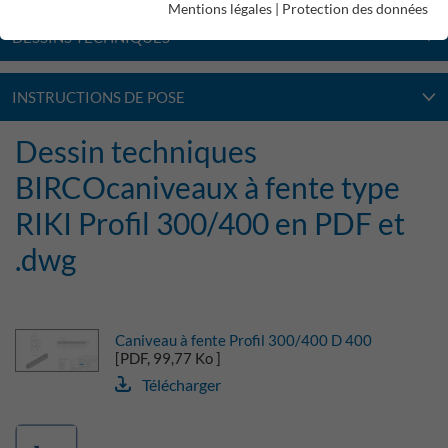
Mentions légales
|
Protection des données
DESSINS TECHNIQUES
INSTRUCTIONS DE POSE
Dessin techniques
BIRCOcaniveaux à fente type
RIKI Profil 300/400 en PDF et
.dwg
Caniveau à fente Profil 300/400 D 400
[PDF, 99,77 Ko ]
Télécharger