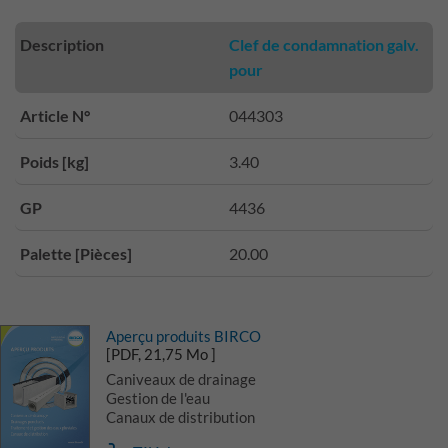
Description
Clef de condamnation galv.
pour
Article N°
044303
Poids [kg]
3.40
GP
4436
Palette [Pièces]
20.00
Aperçu produits BIRCO
[PDF, 21,75 Mo ]
Caniveaux de drainage
Gestion de l'eau
Canaux de distribution