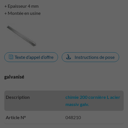
+ Epaisseur 4 mm
+ Montée en usine
Texte d’appel d’offre
Instructions de pose
galvanisé
Description
chimie 200 cornière L acier
massiv galv.
Article N°
048210