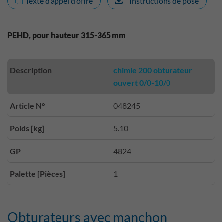
Texte d’appel d’offre
Instructions de pose
PEHD, pour hauteur 315-365 mm
Description
chimie 200 obturateur
ouvert 0/0-10/0
Article N°
048245
Poids [kg]
5.10
GP
4824
Palette [Pièces]
1
Obturateurs avec manchon