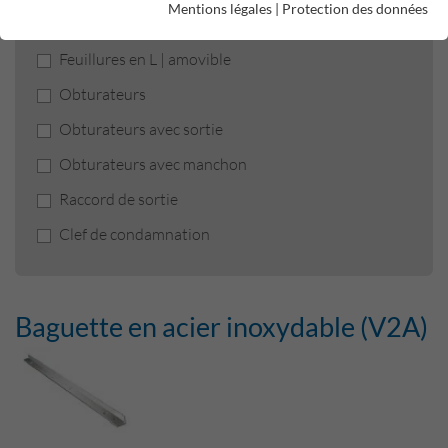
Mentions légales
|
Protection des données
Baguette en acier inoxydable (V2A)
Feuillures en L | amovible
Obturateurs
Obturateurs avec sortie
Obturateurs avec manchon
Raccord de sortie
Clef de condamnation
Baguette en acier inoxydable (V2A)