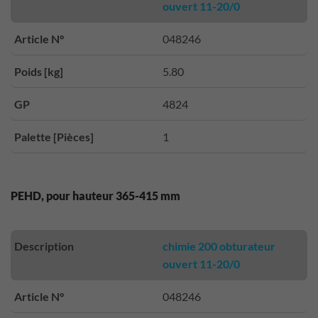
ouvert 11-20/0
Article N°
048246
Poids [kg]
5.80
GP
4824
Palette [Pièces]
1
PEHD, pour hauteur 365-415 mm
Description
chimie 200 obturateur
ouvert 11-20/0
Article N°
048246