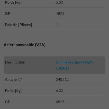
Poids [kg]
5.80
GP
4826
Palette [Pièces]
1
Acier inoxydable (V2A)
Description
Cornière L inox (V2A -
1.4301)
Article N°
048211
Poids [kg]
6.00
GP
4826