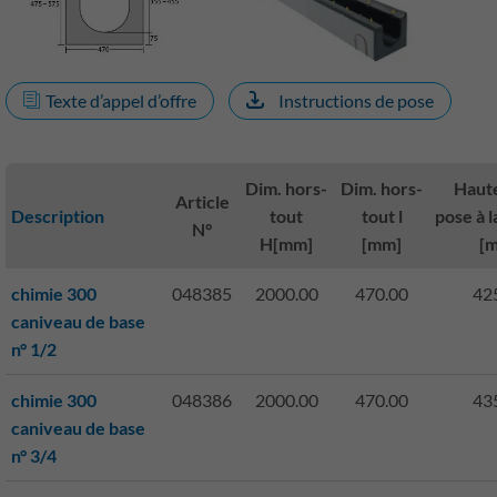
Texte d’appel d’offre
Instructions de pose
Dim. hors-
Dim. hors-
Haut
Article
Description
tout
tout l
pose à l
N°
H[mm]
[mm]
[
chimie 300
048385
2000.00
470.00
42
caniveau de base
n° 1/2
chimie 300
048386
2000.00
470.00
43
caniveau de base
n° 3/4