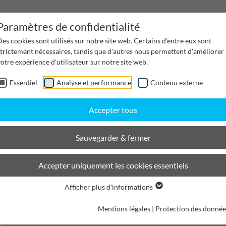
Paramètres de confidentialité
es cookies sont utilisés sur notre site web. Certains d'entre eux sont
strictement nécessaires, tandis que d'autres nous permettent d'améliorer
otre expérience d'utilisateur sur notre site web.
Essentiel
Analyse et performance
Contenu externe
Gestion de l'eau
Canaux de distribution
Desi
Accepter tous
Sauvegarder & fermer
souterraines
BIRCOchimie
Dimension Nominale 300
Caniveaux
Accepter uniquement les cookies essentiels
BIRCOchimie
Afficher plus d'informations
Mentions légales
|
Protection des donnée
Filtrer les produits