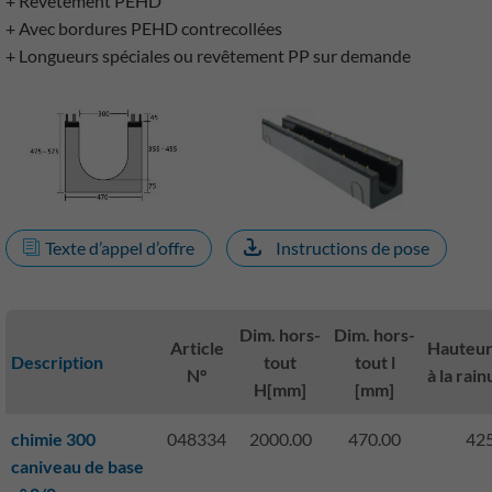
+ Revêtement PEHD
+ Avec bordures PEHD contrecollées
+ Longueurs spéciales ou revêtement PP sur demande
Texte d’appel d’offre
Instructions de pose
Dim. hors-
Dim. hors-
Article
Hauteur
Description
tout
tout l
N°
à la rai
H[mm]
[mm]
chimie 300
048334
2000.00
470.00
425
caniveau de base