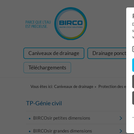
D
v
Caniveaux de drainage
Drainage ponctuel
Téléchargements
Vous êtes ici:
Caniveaux de drainage
Protection des eaux 
TP-Génie civil
BIRCOsir petites dimensions
BIRCOsir grandes dimensions