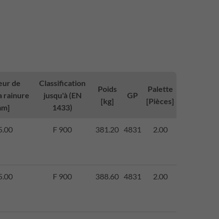
eur de
Classification
Poids
Palette
a rainure
jusqu'à (EN
GP
[kg]
[Pièces]
mm]
1433)
5.00
F 900
381.20
4831
2.00
5.00
F 900
388.60
4831
2.00