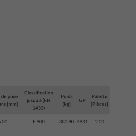
Classification
 de pose
Poids
Palette
jusqu'à (EN
GP
nure [mm]
[kg]
[Pièces]
1433)
.00
F 900
380.90
4831
2.00