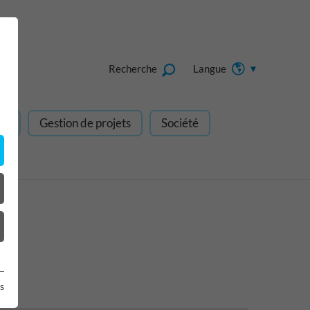
Recherche
Langue
gn
Gestion de projets
Société
s