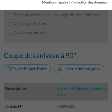
Mentions légales
|
Protection des données
Coupe de caniveau à 90°
Découpe en onglet selon l'angle fournit Grille inclu
Carottage horizontal
Carottage vertical
Coupe de caniveau à 90°
Texte d’appel d’offre
Instructions de pose
Description
Section 90 degrés, caniveau
avec
Article N°
90090007