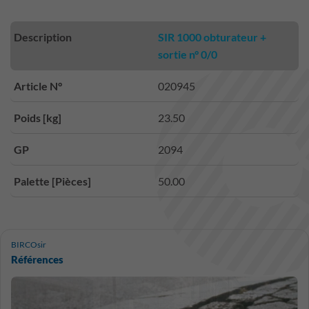
Description
SIR 1000 obturateur +
sortie n° 0/0
Article N°
020945
Poids [kg]
23.50
GP
2094
Palette [Pièces]
50.00
BIRCOsir
Références