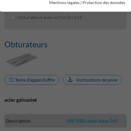
Mentions légales
|
Protection des données
Obturateurs
Obturateurs avec sortie DN 315
Obturateurs
Texte d’appel d’offre
Instructions de pose
acier galvanisé
Description
SIR 1000 obturateur 0/0