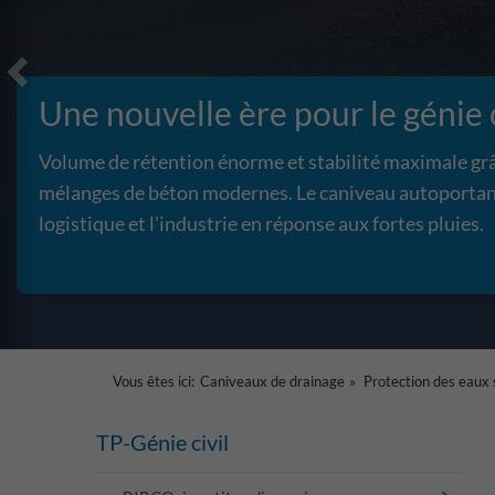
Une nouvelle ère pour le génie c
Volume de rétention énorme et stabilité maximale gr
mélanges de béton modernes. Le caniveau autoportant
logistique et l'industrie en réponse aux fortes pluies.
Vous êtes ici:
Caniveaux de drainage
Protection des eaux 
TP-Génie civil