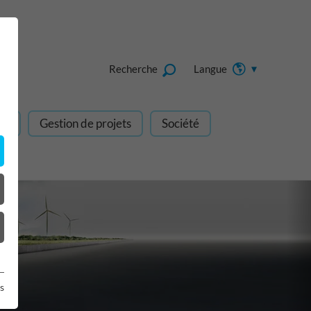
Recherche
Langue
gn
Gestion de projets
Société
s