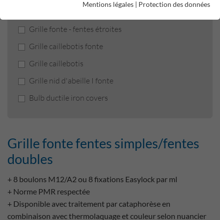
Mentions légales
|
Protection des données
Grille fonte fentes simples/fentes doubles
Grille fonte - fentes étroites
Grille caillebotis fonte
Grille caillebotis
Grille nid d'abeille I fonte
Bulb ductile iron covers
Grille fonte fentes simples/fentes
doubles
+ 8 boulons M12/A2 ou 8 fixations Easylock par ml
+ Norme PMR respectée
+ Disponible avec traitement par cataphorèse en
combinaison avec thermolaquage et couleur selon nuancier