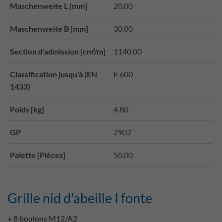
Maschenweite L [mm]
20.00
Maschenweite B [mm]
30.00
Section d'admission [cm²/m]
1140.00
Classification jusqu'à (EN
E 600
1433)
Poids [kg]
4.80
GP
2902
Palette [Pièces]
50.00
Grille nid d'abeille I fonte
+ 8 boulons M12/A2