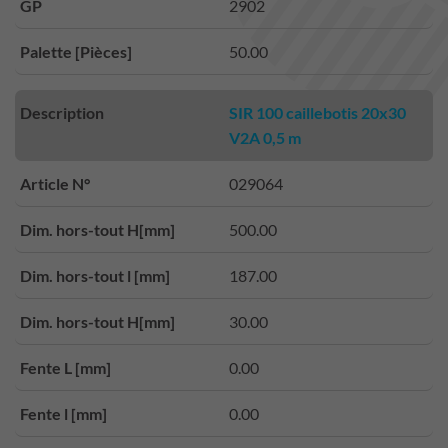
GP
2902
Palette [Pièces]
50.00
Description
SIR 100 caillebotis 20x30
V2A 0,5 m
Article N°
029064
Dim. hors-tout H[mm]
500.00
Dim. hors-tout l [mm]
187.00
Dim. hors-tout H[mm]
30.00
Fente L [mm]
0.00
Fente l [mm]
0.00