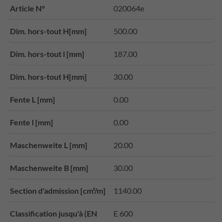
Article N°
020064e
Dim. hors-tout H[mm]
500.00
Dim. hors-tout l [mm]
187.00
Dim. hors-tout H[mm]
30.00
Fente L [mm]
0.00
Fente l [mm]
0.00
Maschenweite L [mm]
20.00
Maschenweite B [mm]
30.00
Section d'admission [cm²/m]
1140.00
Classification jusqu'à (EN
E 600