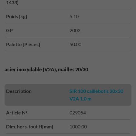
1433)
Poids [kg]
5.10
GP
2002
Palette [Pièces]
50.00
acier inoxydable (V2A), mailles 20/30
Description
SIR 100 caillebotis 20x30
V2A 1,0 m
Article N°
029054
Dim. hors-tout H[mm]
1000.00