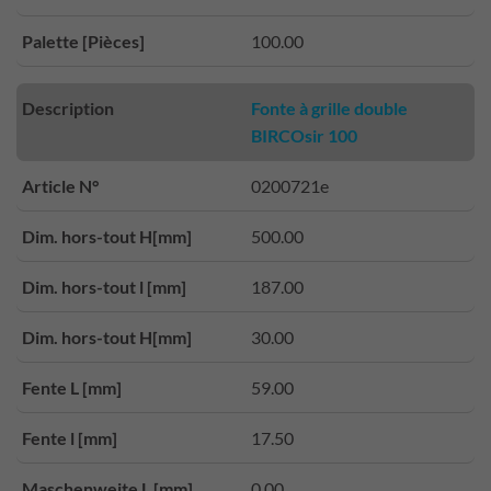
Palette [Pièces]
100.00
Description
Fonte à grille double
BIRCOsir 100
Article N°
0200721e
Dim. hors-tout H[mm]
500.00
Dim. hors-tout l [mm]
187.00
Dim. hors-tout H[mm]
30.00
Fente L [mm]
59.00
Fente l [mm]
17.50
Maschenweite L [mm]
0.00