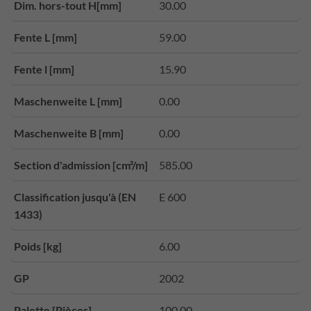
Dim. hors-tout H[mm]
30.00
Fente L [mm]
59.00
Fente l [mm]
15.90
Maschenweite L [mm]
0.00
Maschenweite B [mm]
0.00
Section d'admission [cm²/m]
585.00
Classification jusqu'à (EN
E 600
1433)
Poids [kg]
6.00
GP
2002
Palette [Pièces]
100.00