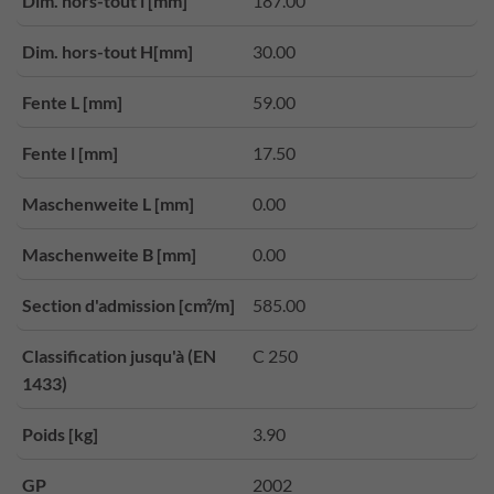
Dim. hors-tout l [mm]
187.00
Dim. hors-tout H[mm]
30.00
Fente L [mm]
59.00
Fente l [mm]
17.50
Maschenweite L [mm]
0.00
Maschenweite B [mm]
0.00
Section d'admission [cm²/m]
585.00
Classification jusqu'à (EN
C 250
1433)
Poids [kg]
3.90
GP
2002