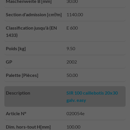
Maschenweite B [mm]
30.00
Section d'admission [cm²/m]
1140.00
Classification jusqu'à (EN
E 600
1433)
Poids [kg]
9.50
GP
2002
Palette [Pièces]
50.00
Description
SIR 100 caillebotis 20x30
galv. easy
Article N°
020054e
Dim. hors-tout H[mm]
100.00