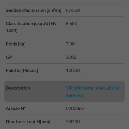
Section d'admission [cm²/m]
876.00
Classification jusqu'à (EN
E 600
1433)
Poids [kg]
7.30
GP
2002
Palette [Pièces]
100.00
Description
SIR 100 fonte noire 20x30
easylock
Article N°
020086e
Dim. hors-tout H[mm]
500.00