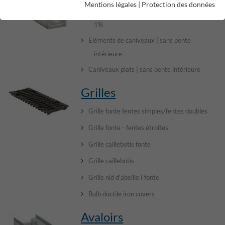
Mentions légales
|
Protection des données
Eléments de caniveaux | pente intérieure de
1%
Eléments de caniveaux | sans pente
intérieure
Caniveaux plats | sans pente intérieure
Grilles
Grille fonte fentes simples/fentes doubles
Grille fonte - fentes étroites
Grille caillebotis fonte
Grille caillebotis
Grille nid d'abeille I fonte
Bulb ductile iron covers
Avaloirs