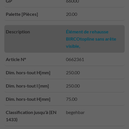
GP
66000
Palette [Pièces]
20.00
Description
Élément de rehausse
BIRCOtopline sans arête
visible,
Article N°
0662361
Dim. hors-tout H[mm]
250.00
Dim. hors-tout l [mm]
250.00
Dim. hors-tout H[mm]
75.00
Classification jusqu'à (EN
begehbar
1433)