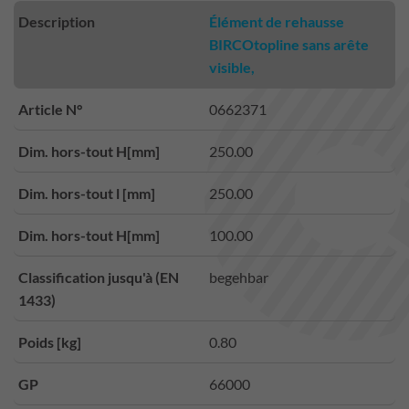
Description
Élément de rehausse
BIRCOtopline sans arête
visible,
Article N°
0662371
Dim. hors-tout H[mm]
250.00
Dim. hors-tout l [mm]
250.00
Dim. hors-tout H[mm]
100.00
Classification jusqu'à (EN
begehbar
1433)
Poids [kg]
0.80
GP
66000