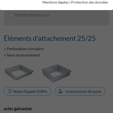
Mentions légales
|
Protection des données
Éléments d'attachement 25/25
Élément d'extension
Éléments d'attachement 25/25
+ Perforation circulaire
+ Sans recouvrement
Texte d’appel d’offre
Instructions de pose
acier galvanisé