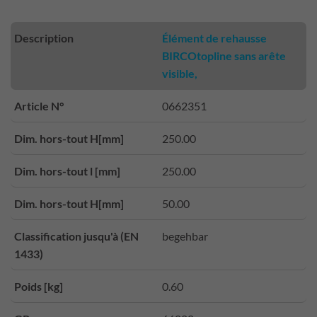
Description
Élément de rehausse
BIRCOtopline sans arête
visible,
Article N°
0662351
Dim. hors-tout H[mm]
250.00
Dim. hors-tout l [mm]
250.00
Dim. hors-tout H[mm]
50.00
Classification jusqu'à (EN
begehbar
1433)
Poids [kg]
0.60