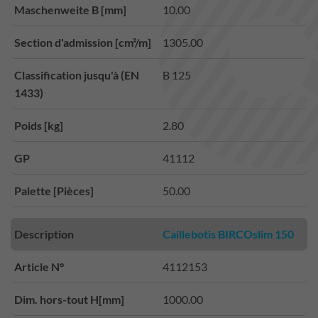
Maschenweite B [mm]
10.00
Section d'admission [cm²/m]
1305.00
Classification jusqu'à (EN
B 125
1433)
Poids [kg]
2.80
GP
41112
Palette [Pièces]
50.00
Description
Caillebotis BIRCOslim 150
Article N°
4112153
Dim. hors-tout H[mm]
1000.00