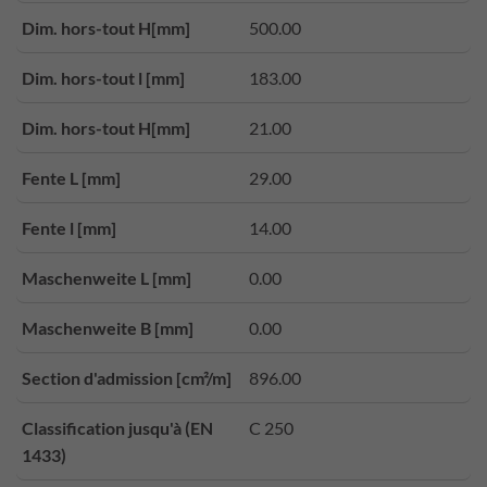
Dim. hors-tout H[mm]
500.00
Dim. hors-tout l [mm]
183.00
Dim. hors-tout H[mm]
21.00
Fente L [mm]
29.00
Fente l [mm]
14.00
Maschenweite L [mm]
0.00
Maschenweite B [mm]
0.00
Section d'admission [cm²/m]
896.00
Classification jusqu'à (EN
C 250
1433)