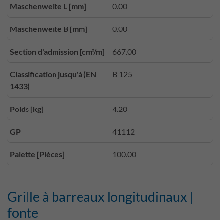
Maschenweite L [mm]
0.00
Maschenweite B [mm]
0.00
Section d'admission [cm²/m]
667.00
Classification jusqu'à (EN
B 125
1433)
Poids [kg]
4.20
GP
41112
Palette [Pièces]
100.00
Grille à barreaux longitudinaux |
fonte