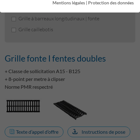
Mentions légales
|
Protection des données
Grille fonte I fentes doubles
Grille à barreaux longitudinaux | fonte
Grille caillebotis
Grille fonte I fentes doubles
+ Classe de sollicitation A15 - B125
+ 8-point per metre à clipser
Norme PMR respectré
Texte d’appel d’offre
Instructions de pose