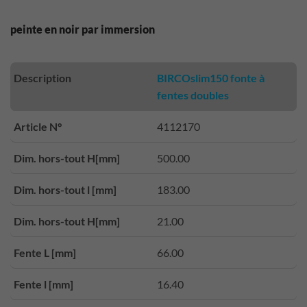
peinte en noir par immersion
Description
BIRCOslim150 fonte à
fentes doubles
Article N°
4112170
Dim. hors-tout H[mm]
500.00
Dim. hors-tout l [mm]
183.00
Dim. hors-tout H[mm]
21.00
Fente L [mm]
66.00
Fente l [mm]
16.40