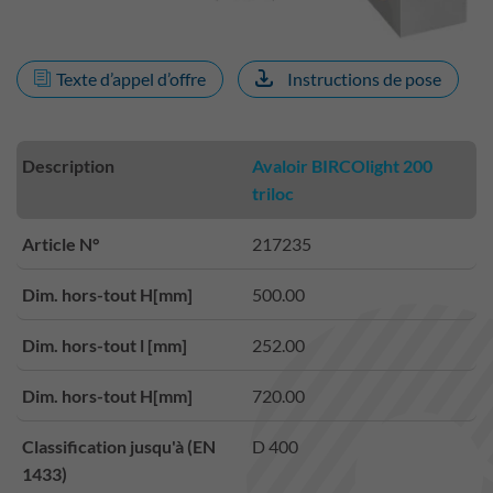
Texte d’appel d’offre
Instructions de pose
Description
Avaloir BIRCOlight 200
triloc
Article N°
217235
Dim. hors-tout H[mm]
500.00
Dim. hors-tout l [mm]
252.00
Dim. hors-tout H[mm]
720.00
Classification jusqu'à (EN
D 400
1433)