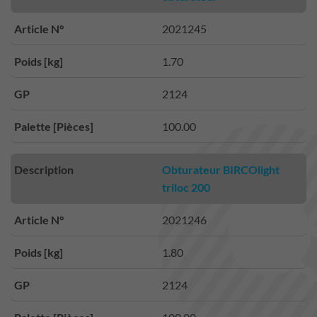
Article N°
2021245
Poids [kg]
1.70
GP
2124
Palette [Pièces]
100.00
Description
Obturateur BIRCOlight
triloc 200
Article N°
2021246
Poids [kg]
1.80
GP
2124