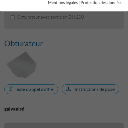
Mentions légales
|
Protection des données
Obturateur
Obturateur avec sortie en DN 200
Obturateur
Texte d’appel d’offre
Instructions de pose
galvanisé