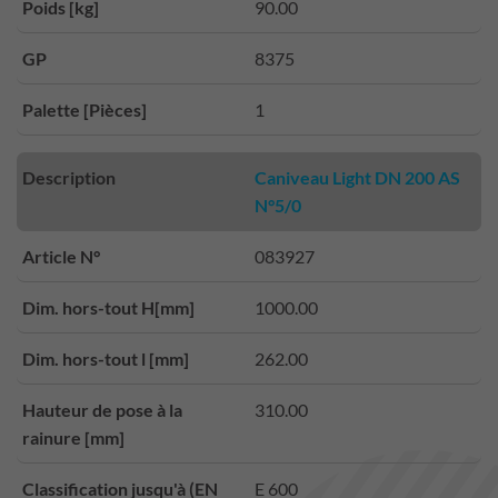
Poids [kg]
90.00
GP
8375
Palette [Pièces]
1
Description
Caniveau Light DN 200 AS
N°5/0
Article N°
083927
Dim. hors-tout H[mm]
1000.00
Dim. hors-tout l [mm]
262.00
Hauteur de pose à la
310.00
rainure [mm]
Classification jusqu'à (EN
E 600