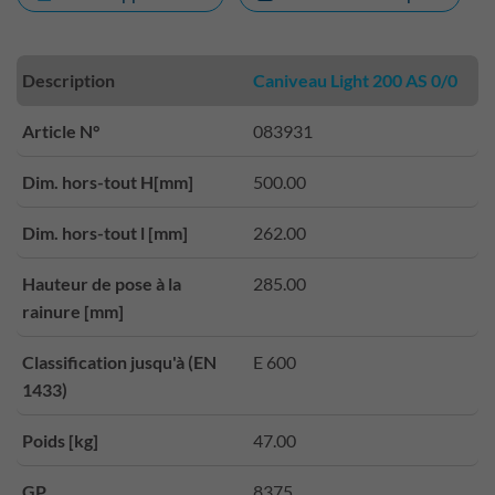
Description
Caniveau Light 200 AS 0/0
Article N°
083931
Dim. hors-tout H[mm]
500.00
Dim. hors-tout l [mm]
262.00
Hauteur de pose à la
285.00
rainure [mm]
Classification jusqu'à (EN
E 600
1433)
Poids [kg]
47.00
GP
8375