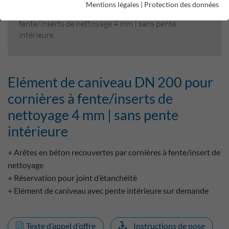
Mentions légales
|
Protection des données
Elément de caniveau DN 200 pour cornières à
fente/inserts de nettoyage 4 mm | sans pente
intérieure
Elément de caniveau DN 200 pour
cornières à fente/inserts de
nettoyage 4 mm | sans pente
intérieure
+ Arêtes en béton recouvertes par cornières à fente/insert de
nettoyage
+ Réservation pour joint d’étanchéité
+ Elément de caniveau avec pente intérieure sur demande
Texte d’appel d’offre
Instructions de pose