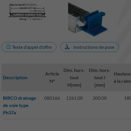
Texte d’appel d’offre
Instructions de pose
Dim. hors-
Dim. hors-
Article
Hauteur
Description
tout
tout l
N°
à la rai
H[mm]
[mm]
BIRCO drainage
080166
1261.00
200.00
180
de voie type
Ph37a