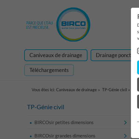
D
v
Caniveaux de drainage
Drainage ponctuel
Téléchargements
Vous êtes ici:
Caniveaux de drainage
TP-Génie civil
BIR
TP-Génie civil
BIRCOsir petites dimensions
BIRCOsir grandes dimensions