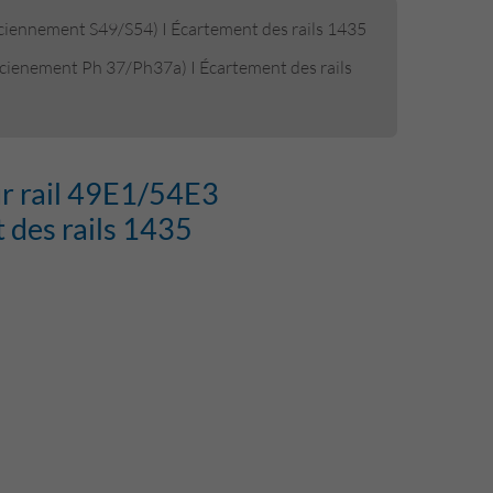
anciennement S49/S54) I Écartement des rails 1435
ancienement Ph 37/Ph37a) I Écartement des rails
our rail 49E1/54E3
 des rails 1435