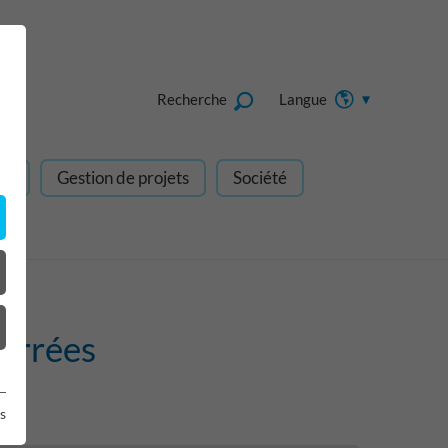
Recherche
Langue
gn
Gestion de projets
Société
ferrées
s