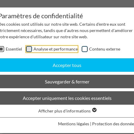
Paramètres de confidentialité
es cookies sont utilisés sur notre site web. Certains d'entre eux sont
strictement nécessaires, tandis que d'autres nous permettent d'améliorer
otre expérience d'utilisateur sur notre site web.
Essentiel
Analyse et performance
Contenu externe
Gestion de l'eau
Canaux de distribution
Desi
Accepter tous
Sauvegarder & fermer
COsir Drainage des voies ferrées
Dimension Nominale 100
Caniveaux
Accepter uniquement les cookies essentiels
BIRCOsir Drainage de voies 
Afficher plus d'informations
Mentions légales
|
Protection des donnée
Filtrer les produits