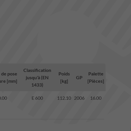
Classification
 de pose
Poids
Palette
jusqu'à (EN
GP
nure [mm]
[kg]
[Pièces]
1433)
.00
E 600
112.10
2006
16.00