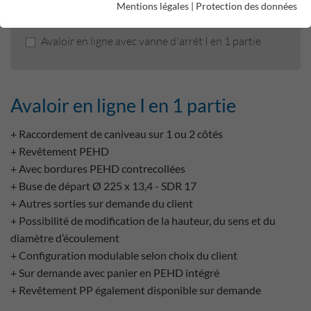
Mentions légales
|
Protection des données
Avaloir en ligne I en 1 partie
Avaloir en ligne avec vanne d'arrêt I en 1 partie
Avaloir en ligne I en 1 partie
+ Raccordement de caniveau sur 1 ou 2 côtés
+ Revêtement PEHD
+ Avec bordures PEHD contrecollées
+ Buse de départ Ø 225 x 13,4 - SDR 17
+ Autres sorties sur demande du client
+ Possibilité de modification de la hauteur, du sens et du
diamètre d’écoulement
+ Configuration modulable selon choix du client
+ Sur demande avec panier en PEHD intégré
+ Revêtement PP également disponible sur demande