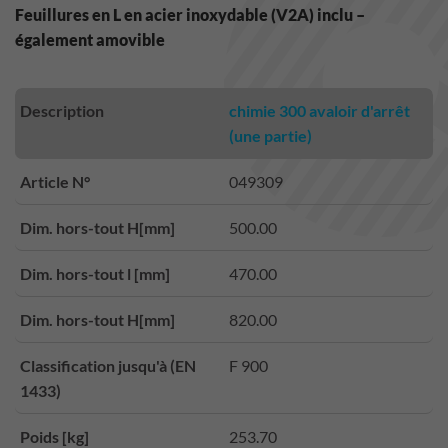
Feuillures en L en acier inoxydable (V2A) inclu –
également amovible
Description
chimie 300 avaloir d'arrêt
(une partie)
Article N°
049309
Dim. hors-tout H[mm]
500.00
Dim. hors-tout l [mm]
470.00
Dim. hors-tout H[mm]
820.00
Classification jusqu'à (EN
F 900
1433)
Poids [kg]
253.70