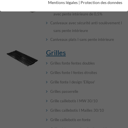
Mentions légales
|
Protection des données
Caniveaux avec sécurité anti-soulèvement I
avec pente intérieure de 0,5%
Caniveaux avec sécurité anti-soulèvement I
sans pente intérieure
Caniveaux plats I sans pente intérieure
Grilles
Grilles fonte fentes doubles
Grilles fonte I fentes étroites
Grille fonte I design 'Ellipse'
Grilles passerelle
Grille caillebotis I MW 30/10
Grilles caillebotis I Mailles 30/10
Grille caillebotis en fonte