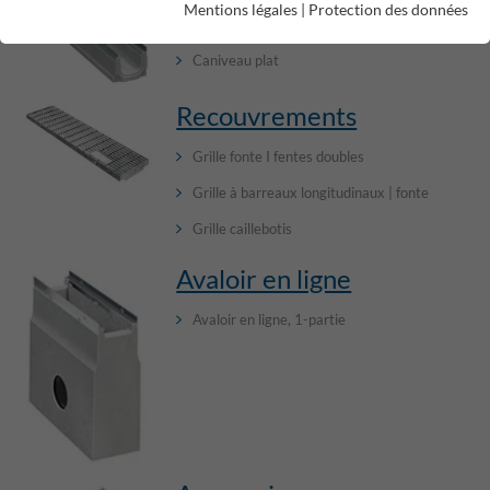
Mentions légales
|
Protection des données
Eléments de caniveau sans pente intérieure
Caniveau plat
Recouvrements
Grille fonte I fentes doubles
Grille à barreaux longitudinaux | fonte
Grille caillebotis
Avaloir en ligne
Avaloir en ligne, 1-partie