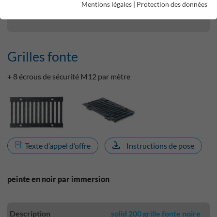
Mentions légales
|
Protection des données
Grilles fonte
Grilles fonte
+ 8 écrous de sécurité M12 par mètre
Texte d’appel d’offre
Instructions de pose
peinte en noir par immersion
Description
solid 200 grille fonte noire