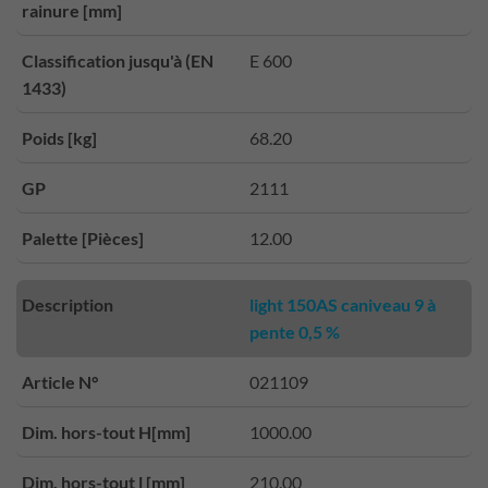
rainure [mm]
Classification jusqu'à (EN
E 600
1433)
Poids [kg]
68.20
GP
2111
Palette [Pièces]
12.00
Description
light 150AS caniveau 9 à
pente 0,5 %
Article N°
021109
Dim. hors-tout H[mm]
1000.00
Dim. hors-tout l [mm]
210.00