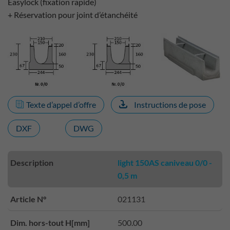
Easylock (fixation rapide)
+ Réservation pour joint d’étanchéité
Texte d’appel d’offre
Instructions de pose
DXF
DWG
Description
light 150AS caniveau 0/0 -
0,5 m
Article N°
021131
Dim. hors-tout H[mm]
500.00