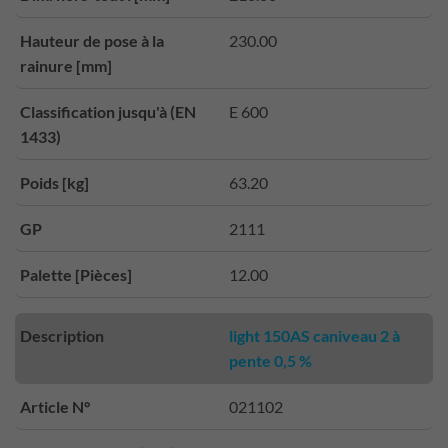
Hauteur de pose à la
230.00
rainure [mm]
Classification jusqu'à (EN
E 600
1433)
Poids [kg]
63.20
GP
2111
Palette [Pièces]
12.00
Description
light 150AS caniveau 2 à
pente 0,5 %
Article N°
021102