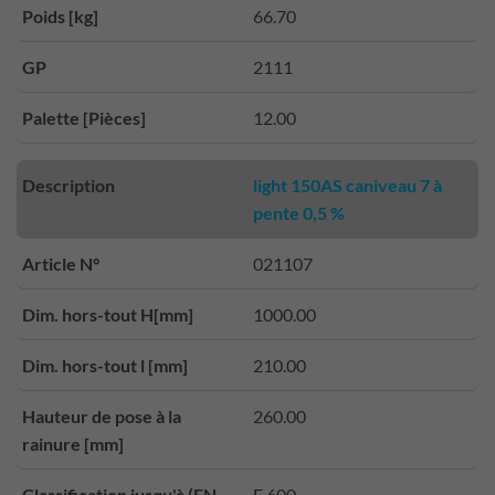
Poids [kg]
66.70
GP
2111
Palette [Pièces]
12.00
Description
light 150AS caniveau 7 à
pente 0,5 %
Article N°
021107
Dim. hors-tout H[mm]
1000.00
Dim. hors-tout l [mm]
210.00
Hauteur de pose à la
260.00
rainure [mm]
Classification jusqu'à (EN
E 600