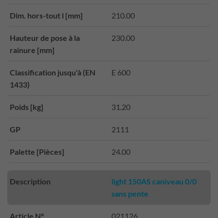
Dim. hors-tout l [mm]
210.00
Hauteur de pose à la
230.00
rainure [mm]
Classification jusqu'à (EN
E 600
1433)
Poids [kg]
31.20
GP
2111
Palette [Pièces]
24.00
Description
light 150AS caniveau 0/0
sans pente
Article N°
021126