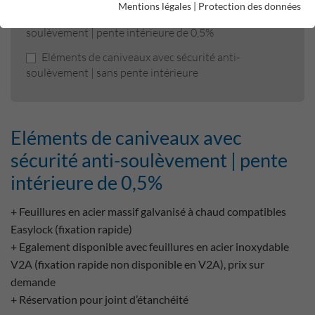
Mentions légales
|
Protection des données
Eléments de caniveaux avec sécurité anti-
soulèvement | pente intérieure de 0,5%
Eléments de caniveaux avec sécurité anti-
soulèvement | sans pente intérieure
Eléments de caniveaux avec
sécurité anti-soulèvement | pente
intérieure de 0,5%
+ Feuillures en acier massif galvanisé à chaud compatibles
Easylock (fixation rapide)
+ Egalement disponible avec feuillures en acier inoxydable
V2A (fixation rapide non disponible en V2A), prix sur
demande
+ Réservation pour joint d’étanchéité