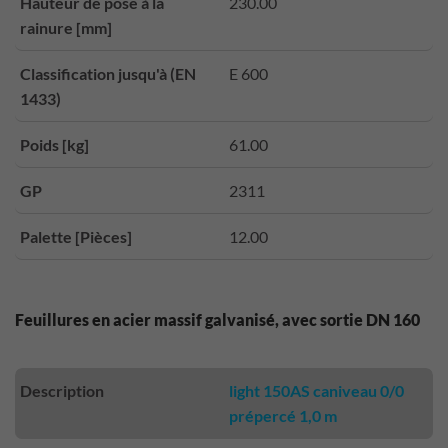
Hauteur de pose à la
230.00
rainure [mm]
Classification jusqu'à (EN
E 600
1433)
Poids [kg]
61.00
GP
2311
Palette [Pièces]
12.00
Feuillures en acier massif galvanisé, avec sortie DN 160
Description
light 150AS caniveau 0/0
prépercé 1,0 m