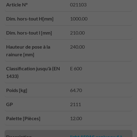
Article N°
021103
Dim. hors-tout H[mm]
1000.00
Dim. hors-tout l [mm]
210.00
Hauteur de pose à la
240.00
rainure [mm]
Classification jusqu'à (EN
E 600
1433)
Poids [kg]
64.70
GP
2111
Palette [Pièces]
12.00
Description
light 150AS caniveau 4 à