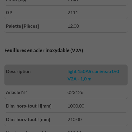
GP
2111
Palette [Pièces]
12.00
Feuillures en acier inoxydable (V2A)
Description
light 150AS caniveau 0/0
V2A - 1,0 m
Article N°
023126
Dim. hors-tout H[mm]
1000.00
Dim. hors-tout l [mm]
210.00