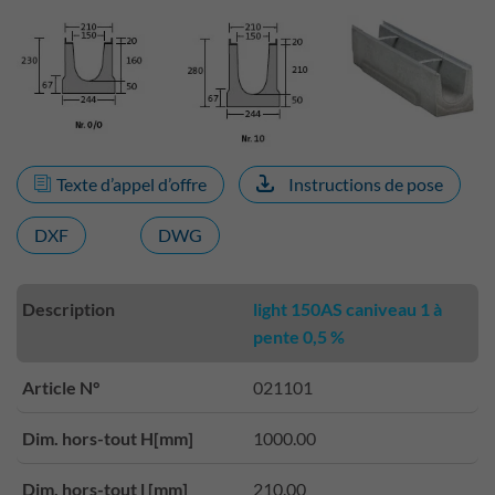
Texte d’appel d’offre
Instructions de pose
DXF
DWG
Description
light 150AS caniveau 1 à
pente 0,5 %
Article N°
021101
Dim. hors-tout H[mm]
1000.00
Dim. hors-tout l [mm]
210.00