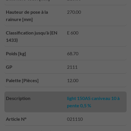
Hauteur de pose à la
270.00
rainure [mm]
Classification jusqu'à (EN
E 600
1433)
Poids [kg]
68.70
GP
2111
Palette [Pièces]
12.00
Description
light 150AS caniveau 10 à
pente 0,5 %
Article N°
021110