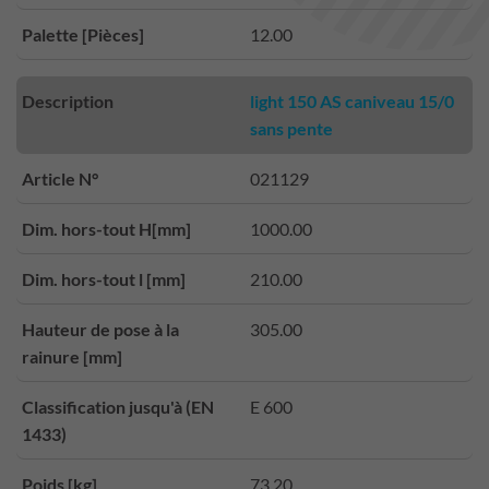
Palette [Pièces]
12.00
Description
light 150 AS caniveau 15/0
sans pente
Article N°
021129
Dim. hors-tout H[mm]
1000.00
Dim. hors-tout l [mm]
210.00
Hauteur de pose à la
305.00
rainure [mm]
Classification jusqu'à (EN
E 600
1433)
Poids [kg]
73.20