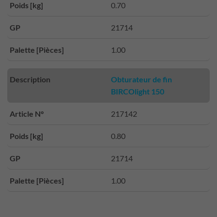
Poids [kg]
0.70
GP
21714
Palette [Pièces]
1.00
Description
Obturateur de fin
BIRCOlight 150
Article N°
217142
Poids [kg]
0.80
GP
21714
Palette [Pièces]
1.00