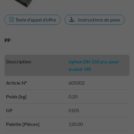
Texte d’appel d’offre
Instructions de pose
PP
Description
siphon DN 150 pvc pour
avaloir SIR
Article N°
605002
Poids [kg]
0.20
GP
0105
Palette [Pièces]
120.00